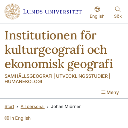
Hoppa till huvudinnehåll
Hoppa till huvudinnehåll
English
Sök
Institutionen för
kulturgeografi och
ekonomisk geografi
SAMHÄLLSGEOGRAFI | UTVECKLINGSSTUDIER |
HUMANEKOLOGI
Meny
Start
All personal
Johan Miörner
In English