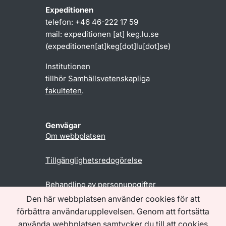
Expeditionen
telefon: +46 46-222 17 59
mail:
expeditionen
[at]
keg
.
lu
.
se
(expeditionen[at]keg[dot]lu[dot]se)
Institutionen
tillhör
Samhällsvetenskapliga
fakulteten
.
Genvägar
Om webbplatsen
Tillgänglighetsredogörelse
Behandling av personuppgifter
Den här webbplatsen använder cookies för att
förbättra användarupplevelsen. Genom att fortsätta
Följ oss
använda webbplatsen samtycker du till att cookies