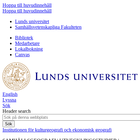
Hoppa till huvudinnehåll
Hoppa till huvudinnehåll
Lunds universitet
Samhällsvetenskapliga Fakulteten
Bibliotek
Medarbetare
Lokalbokning
Canvas
English
Lyssna
Sök
Header search
Institutionen för kulturgeografi och ekonomisk geografi