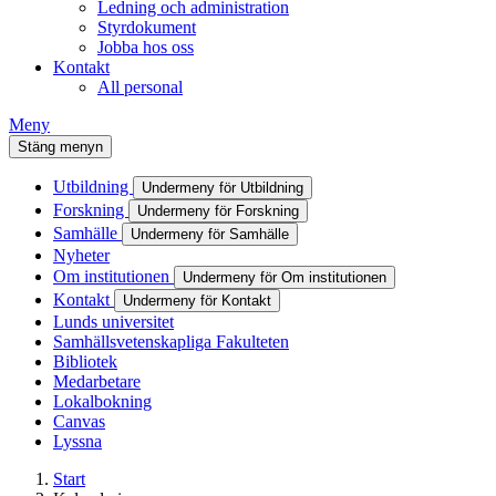
Ledning och administration
Styrdokument
Jobba hos oss
Kontakt
All personal
Meny
Stäng menyn
Utbildning
Undermeny för Utbildning
Forskning
Undermeny för Forskning
Samhälle
Undermeny för Samhälle
Nyheter
Om institutionen
Undermeny för Om institutionen
Kontakt
Undermeny för Kontakt
Lunds universitet
Samhällsvetenskapliga Fakulteten
Bibliotek
Medarbetare
Lokalbokning
Canvas
Lyssna
Start