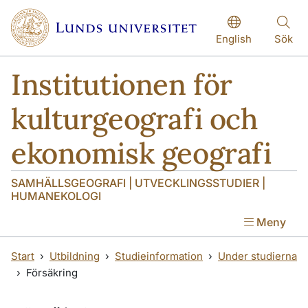
Hoppa till huvudinnehåll
Hoppa till huvudinnehåll
English
Sök
Institutionen för
kulturgeografi och
ekonomisk geografi
SAMHÄLLSGEOGRAFI | UTVECKLINGSSTUDIER |
HUMANEKOLOGI
Meny
Start
Utbildning
Studieinformation
Under studierna
Försäkring