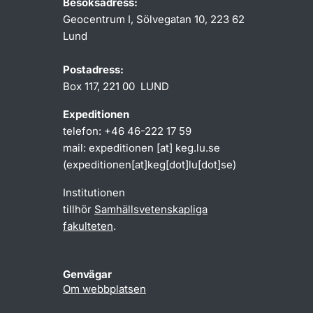
Besöksadress:
Geocentrum I, Sölvegatan 10, 223 62
Lund
Postadress:
Box 117, 221 00 LUND
Expeditionen
telefon: +46 46-222 17 59
mail:
expeditionen
[at]
keg
.
lu
.
se
(expeditionen[at]keg[dot]lu[dot]se)
Institutionen
tillhör
Samhällsvetenskapliga
fakulteten
.
Genvägar
Om webbplatsen