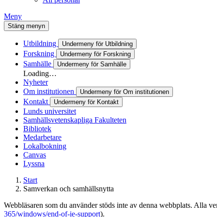
Meny
Stäng menyn
Utbildning
Undermeny för Utbildning
Forskning
Undermeny för Forskning
Samhälle
Undermeny för Samhälle
Loading…
Nyheter
Om institutionen
Undermeny för Om institutionen
Kontakt
Undermeny för Kontakt
Lunds universitet
Samhällsvetenskapliga Fakulteten
Bibliotek
Medarbetare
Lokalbokning
Canvas
Lyssna
Start
Samverkan och samhällsnytta
Webbläsaren som du använder stöds inte av denna webbplats. Alla versi
365/windows/end-of-ie-support
).