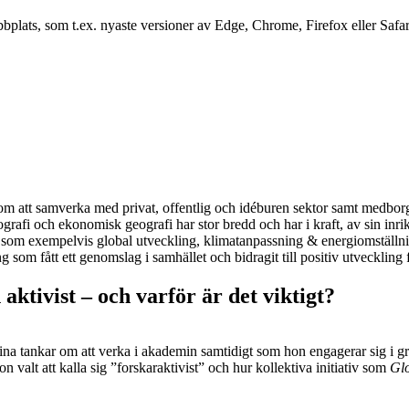
plats, som t.ex. nyaste versioner av Edge, Chrome, Firefox eller Safar
nom att samverka med privat, offentlig och idéburen sektor samt medborg
afi och ekonomisk geografi har stor bredd och har i kraft, av sin inriktn
 som exempelvis global utveckling, klimatanpassning & energiomställni
ng som fått ett genomslag i samhället och bidragit till positiv utvecklin
aktivist – och varför är det viktigt?
 tankar om att verka i akademin samtidigt som hon engagerar sig i gräs
 valt att kalla sig ”forskaraktivist” och hur kollektiva initiativ som
Glo