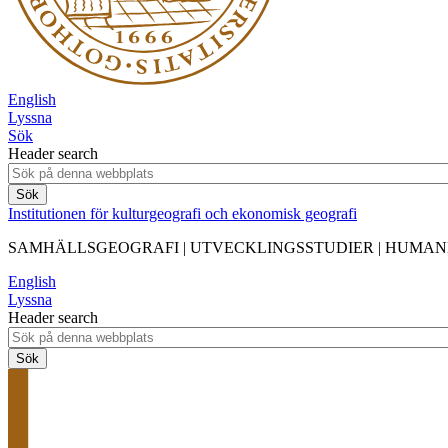
English
Lyssna
Sök
Header search
Institutionen för kulturgeografi och ekonomisk geografi
SAMHÄLLSGEOGRAFI | UTVECKLINGSSTUDIER | HUMA
English
Lyssna
Header search