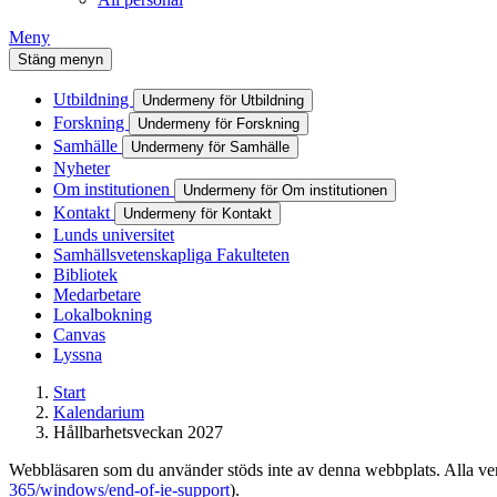
Meny
Stäng menyn
Utbildning
Undermeny för Utbildning
Forskning
Undermeny för Forskning
Samhälle
Undermeny för Samhälle
Nyheter
Om institutionen
Undermeny för Om institutionen
Kontakt
Undermeny för Kontakt
Lunds universitet
Samhällsvetenskapliga Fakulteten
Bibliotek
Medarbetare
Lokalbokning
Canvas
Lyssna
Start
Kalendarium
Hållbarhetsveckan 2027
Webbläsaren som du använder stöds inte av denna webbplats. Alla versi
365/windows/end-of-ie-support
).