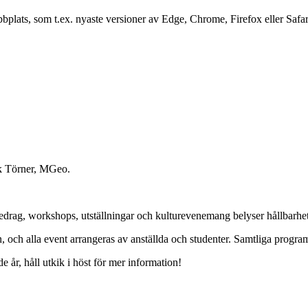
plats, som t.ex. nyaste versioner av Edge, Chrome, Firefox eller Safar
k Törner, MGeo.
öredrag, workshops, utställningar och kulturevenemang belyser hållbarhe
ch alla event arrangeras av anställda och studenter. Samtliga programp
år, håll utkik i höst för mer information!