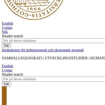
English
Lyssna
Sök
Header search
Institutionen för kulturgeografi och ekonomisk geografi
SAMHÄLLSGEOGRAFI | UTVECKLINGSSTUDIER | HUMA
English
Lyssna
Header search